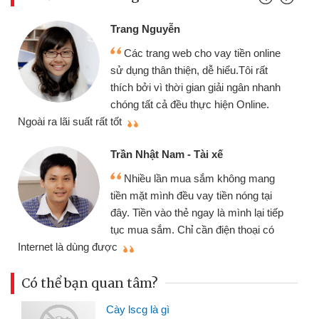
Trang Nguyễn
Các trang web cho vay tiền online
sử dụng thân thiện, dễ hiểu.Tôi rất
thích bởi vì thời gian giải ngân nhanh
chóng tất cả đều thực hiện Online.
thi
Ngoài ra lãi suất rất tốt
Trần Nhật Nam - Tài xế
Nhiều lần mua sắm không mang
tiền mặt mình đều vay tiền nóng tại
đây. Tiền vào thẻ ngay là mình lại tiếp
tục mua sắm. Chỉ cần điện thoại có
mì
Internet là dùng được
Có thể bạn quan tâm?
Cày lscg là gì