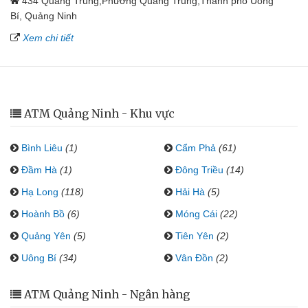
434 Quang Trung,Phường Quang Trung,Thành phố Uông
Bí, Quảng Ninh
Xem chi tiết
ATM Quảng Ninh - Khu vực
Bình Liêu
(1)
Cẩm Phả
(61)
Đầm Hà
(1)
Đông Triều
(14)
Hạ Long
(118)
Hải Hà
(5)
Hoành Bồ
(6)
Móng Cái
(22)
Quảng Yên
(5)
Tiên Yên
(2)
Uông Bí
(34)
Vân Đồn
(2)
ATM Quảng Ninh - Ngân hàng