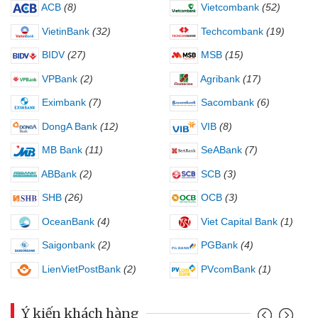
ACB
(8)
Vietcombank
(52)
VietinBank
(32)
Techcombank
(19)
BIDV
(27)
MSB
(15)
VPBank
(2)
Agribank
(17)
Eximbank
(7)
Sacombank
(6)
DongA Bank
(12)
VIB
(8)
MB Bank
(11)
SeABank
(7)
ABBank
(2)
SCB
(3)
SHB
(26)
OCB
(3)
OceanBank
(4)
Viet Capital Bank
(1)
Saigonbank
(2)
PGBank
(4)
LienVietPostBank
(2)
PVcomBank
(1)
Ý kiến khách hàng