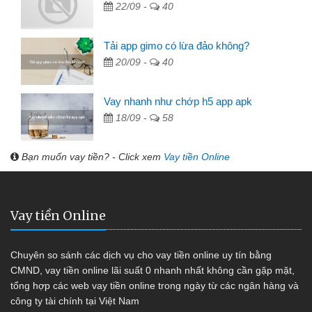
22/09 -
40
Tải app gimo có lừa đảo không?
20/09 -
40
Vay nhanh như chớp h5 app apk
18/09 -
58
Bạn muốn vay tiền? - Click xem
Vay tiền Online
Vay tiền Online
Chuyên so sánh các dịch vụ cho vay tiền online uy tín bằng
CMND, vay tiền online lãi suất 0 nhanh nhất không cần gặp mặt,
tổng hợp các web vay tiền online trong ngày từ các ngân hàng và
công ty tài chính tại Việt Nam