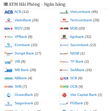
ATM Hải Phòng - Ngân hàng
ACB
(12)
Vietcombank
(45)
VietinBank
(26)
Techcombank
(29)
BIDV
(18)
MSB
(20)
VPBank
(8)
Agribank
(32)
Eximbank
(10)
Sacombank
(12)
DongA Bank
(17)
NASB
(1)
VIB
(8)
TP Bank
(2)
MB Bank
(28)
SeABank
(16)
ABBank
(4)
SCB
(6)
SHB
(7)
OCB
(4)
OceanBank
(2)
Viet Capital Bank
(1)
Saigonbank
(2)
PGBank
(3)