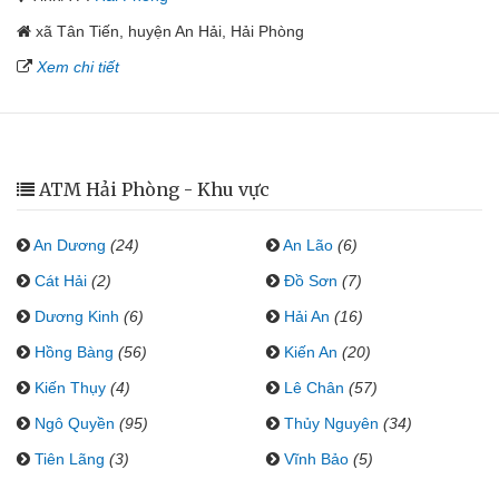
xã Tân Tiến, huyện An Hải, Hải Phòng
Xem chi tiết
ATM Hải Phòng - Khu vực
An Dương
(24)
An Lão
(6)
Cát Hải
(2)
Đồ Sơn
(7)
Dương Kinh
(6)
Hải An
(16)
Hồng Bàng
(56)
Kiến An
(20)
Kiến Thụy
(4)
Lê Chân
(57)
Ngô Quyền
(95)
Thủy Nguyên
(34)
Tiên Lãng
(3)
Vĩnh Bảo
(5)