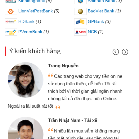
Kienlongbank
(5)
Shinhan Bank
(3)
LienVietPostBank
(5)
BaoViet Bank
(3)
HDBank
(1)
GPBank
(3)
PVcomBank
(1)
NCB
(1)
Ý kiến khách hàng
Trang Nguyễn
Các trang web cho vay tiền online
sử dụng thân thiện, dễ hiểu.Tôi rất
thích bởi vì thời gian giải ngân nhanh
chóng tất cả đều thực hiện Online.
thi
Ngoài ra lãi suất rất tốt
Trần Nhật Nam - Tài xế
Nhiều lần mua sắm không mang
tiền mặt mình đều vay tiền nóng tại