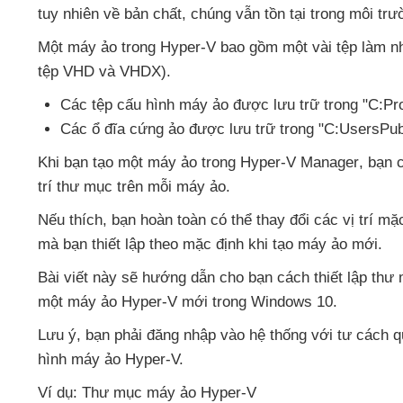
tuy nhiên về bản chất
, chúng
vẫn tồn tại trong môi tr
Một máy ảo trong Hyper-V
bao gồm một vài tệp làm n
tệp VHD
và VHDX).
Các tệp cấu hình máy ảo
được lưu trữ trong "C:
Các ổ đĩa cứng ảo
được lưu trữ trong "C:UsersPu
Khi bạn tạo một máy ảo trong Hyper-V Manager
, bạn
trí thư mục trên mỗi máy ảo.
Nếu thích
, bạn hoàn toàn
có thể thay đổi
các vị trí m
mà bạn thiết lập theo mặc định khi tạo máy ảo mới.
Bài viết này
sẽ hướng dẫn cho bạn cách thiết lập th
một máy ảo Hyper-V mới trong Windows 10.
Lưu ý
, bạn phải đăng nhập vào hệ thống
với tư cách q
hình máy ảo Hyper-V.
Ví dụ: Thư mục máy ảo Hyper-V