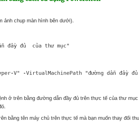
m ảnh chụp màn hình bên dưới).
ẫn đầy đủ 
 của thư mục
"
yper-V
" -VirtualMachinePath "
đường dẫn đầy đủ
ệnh ở trên bằng đường dẫn đầy đủ trên thực tế
của thư mụ
đó.
 trên bằng tên máy chủ trên thực tế
mà bạn muốn thay đổi t