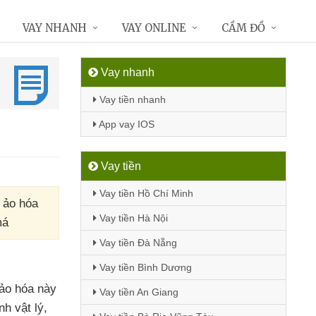
VAY NHANH
VAY ONLINE
CẦM ĐỒ
Vay nhanh
Vay tiền nhanh
App vay IOS
Vay tiền
Vay tiền Hồ Chí Minh
 ảo hóa
Vay tiền Hà Nội
má
Vay tiền Đà Nẵng
Vay tiền Bình Dương
ảo hóa này
Vay tiền An Giang
nh vật lý
,