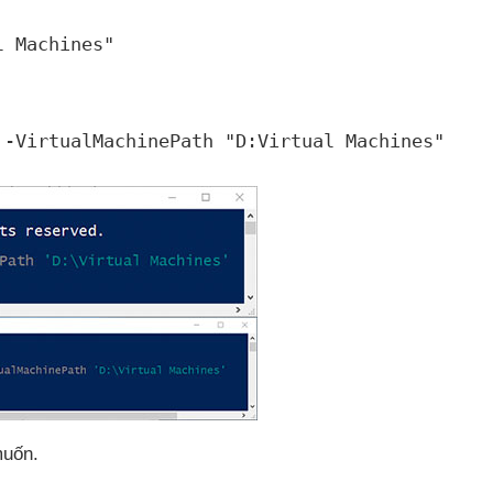
l Machines
"
 -VirtualMachinePath "
D:Virtual Machines
"
muốn.