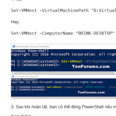
Set-VMHost -VirtualMachinePath "
D:Virtua
Hay:
Set-VMHost -ComputerName "
BRINK-DESKTOP
"
3
. Sau khi hoàn tất
, bạn
có thể đóng PowerShell
nếu 