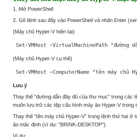
1
. Mở PowerShell
2
. Gõ lệnh
sau đây vào PowerShell
và nhấn Enter (xe
(Máy chủ Hyper-V
hiện tại)
 Set-VMHost -VirtualMachinePath "
đường d
(Máy chủ Hyper-V cụ thể)
 Set-VMHost -ComputerName "
tên máy chủ H
Lưu ý
Thay thế “
đường dẫn đầy đủ
của thư mục
” trong
các l
muốn lưu trữ
các tệp cấu hình máy ảo Hyper-V trong 
Thay thế “
tên máy chủ Hyper-V
” trong lệnh thứ hai ở
ảo mặc định (ví dụ: "BRINK-DESKTOP").
Ví dụ: