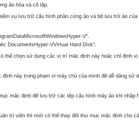
ường ảo hóa
và cô lập.
hiệm vụ lưu trữ cấu hình phần cứng ảo
và bộ lưu trữ ảo
của 
ProgramDataMicrosoftWindowsHyper-V".
blic DocumentsHyper-VVirtual Hard Disk".
có thể chọn sử dụng
các vị trí mặc định này
hoặc chỉ định vị 
ặc định này trong phạm vi máy chủ
của mình
để dễ dàng sử dụ
ư mục mặc định
để lưu trữ
các tệp cấu hình máy ảo khi nhập
uản trị viên
thì mới
có thể thay đổi thư mục mặc định cho
cá