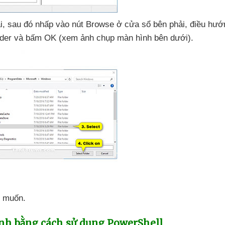
i
,
sau đó nhấp vào nút Browse ở cửa sổ bên phải
, điều hư
lder
và bấm OK (xem ảnh chụp màn hình bên dưới).
 muốn.
nh bằng cách sử dụng PowerShell