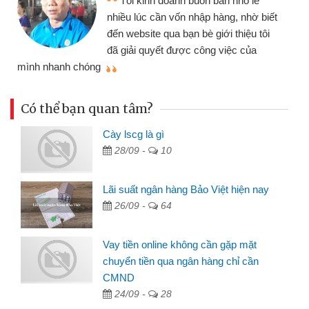
Tôi kinh doanh buôn bán nhỏ lẻ
nhiều lúc cần vốn nhập hàng, nhờ biết
đến website qua bạn bè giới thiệu tôi
đã giải quyết được công việc của
mình nhanh chóng
th
Có thể bạn quan tâm?
Cày lscg là gì
28/09 -
10
Lãi suất ngân hàng Bảo Việt hiện nay
26/09 -
64
Vay tiền online không cần gặp mặt
chuyển tiền qua ngân hàng chỉ cần
CMND
24/09 -
28