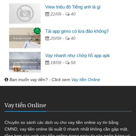
View triệu đô Tiếng anh là gì
22/09 -
40
Tải app gimo có lừa đảo không?
20/09 -
40
Vay nhanh như chớp h5 app apk
18/09 -
58
Bạn muốn vay tiền? - Click xem
Vay tiền Online
Vay tiền Online
Chuyên so sánh các dịch vụ cho vay tiền online uy tín bằng
CMND, vay tiền online lãi suất 0 nhanh nhất không cần gặp mặt,
tổng hợp các web vay tiền online trong ngày từ các ngân hàng và