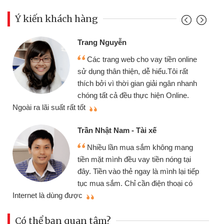
Ý kiến khách hàng
Đoàn Hữu Cảnh
Mình cần tiền gấp nên định cầm cố
line
chiếc xe wave nhưng thật may đã có
t
gói vay tiền bằng CMND online không
hanh
cần gặp mặt nên rất tiện lợi, sẽ giới
.
thiệu cho bạn bè biết
Cấn Văn Lực - Tạp hóa
Tôi kinh doanh buôn bán nhỏ lẻ
ng
nhiều lúc cần vốn nhập hàng, nhờ biết
ại
đến website qua bạn bè giới thiệu tôi
 tiếp
đã giải quyết được công việc của
có
mình nhanh chóng
Có thể bạn quan tâm?