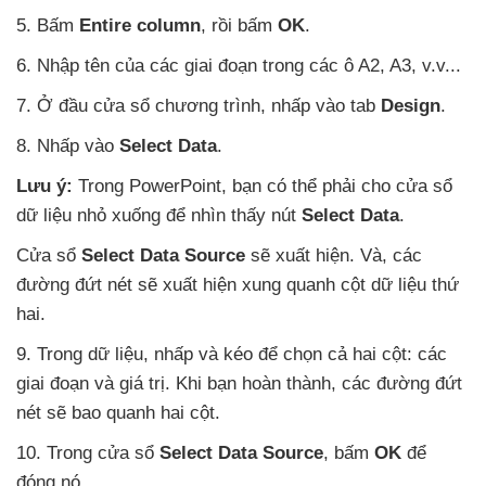
5
. Bấm
Entire column
, rồi bấm
OK
.
6
. Nhập tên
của
các giai đoạn trong
các ô A2
, A3
, v.v...
7
. Ở đầu cửa sổ chương trình
, nhấp vào tab
Design
.
8
. Nhấp vào
Select Data
.
Lưu ý:
Trong PowerPoint
, bạn
có thể phải cho cửa sổ
dữ liệu nhỏ xuống
để nhìn thấy nút
Select Data
.
Cửa sổ
Select Data Source
sẽ xuất hiện
. Và
,
các
đường đứt nét
sẽ xuất hiện xung quanh cột dữ liệu thứ
hai.
9
. Trong dữ liệu
, nhấp
và kéo
để chọn cả hai cột:
các
giai đoạn
và giá trị
.
Khi bạn hoàn thành
,
các đường đứt
nét
sẽ bao quanh hai cột.
10
. Trong cửa sổ
Select Data Source
, bấm
OK
để
đóng nó.