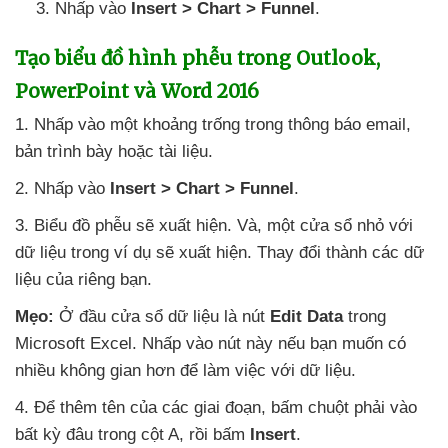
Nhấp vào
Insert > Chart > Funnel
.
Tạo biểu đồ hình phễu trong Outlook
,
PowerPoint
và Word 2016
1
. Nhấp vào một khoảng trống trong thông báo email
,
bản trình bày
hoặc tài liệu.
2
. Nhấp vào
Insert > Chart > Funnel
.
3
. Biểu đồ phễu
sẽ xuất hiện
. Và
, một cửa sổ nhỏ
với
dữ liệu trong ví dụ
sẽ xuất hiện
. Thay đổi thành
các dữ
liệu
của
riêng bạn.
Mẹo:
Ở đầu cửa sổ dữ liệu là nút
Edit Data
trong
Microsoft Excel
. Nhấp vào nút này
nếu bạn muốn có
nhiều không gian hơn
để làm việc
với dữ liệu.
4
. Để thêm tên
của
các giai đoạn
, bấm chuột phải vào
bất kỳ đâu trong cột A
, rồi bấm
Insert
.