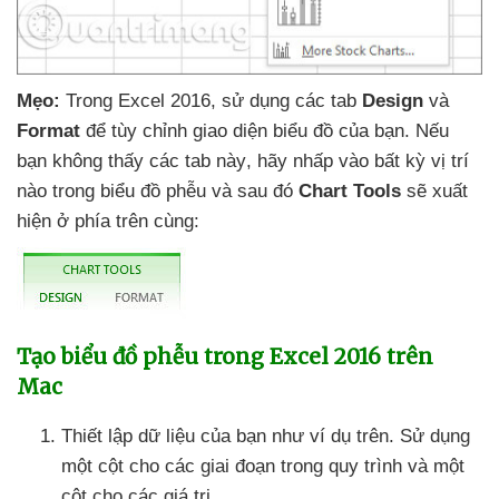
Mẹo:
Trong Excel 2016
, sử dụng
các tab
Design
và
Format
để tùy chỉnh giao diện biểu đồ
của bạn
.
Nếu
bạn không thấy
các tab này
, hãy nhấp vào bất kỳ vị trí
nào trong biểu đồ phễu
và
sau đó
Chart Tools
sẽ xuất
hiện ở phía trên cùng:
Tạo biểu đồ phễu trong Excel 2016 trên
Mac
Thiết lập dữ liệu
của bạn như ví dụ trên
. Sử dụng
một cột cho
các giai đoạn trong quy trình
và một
cột cho
các giá trị.