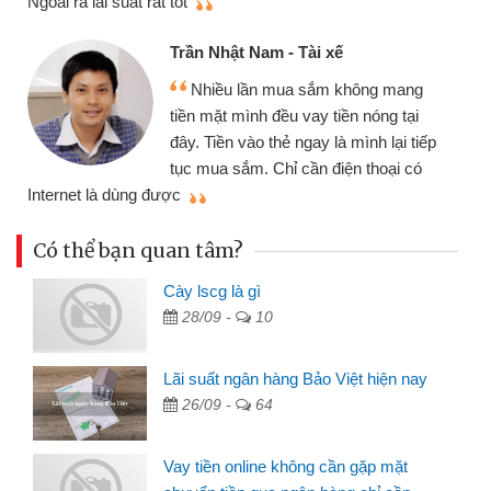
Cấn Văn Lực - Tạp hóa
Tôi kinh doanh buôn bán nhỏ lẻ
nhiều lúc cần vốn nhập hàng, nhờ biết
đến website qua bạn bè giới thiệu tôi
đã giải quyết được công việc của
mình nhanh chóng
th
Có thể bạn quan tâm?
Cày lscg là gì
28/09 -
10
Lãi suất ngân hàng Bảo Việt hiện nay
26/09 -
64
Vay tiền online không cần gặp mặt