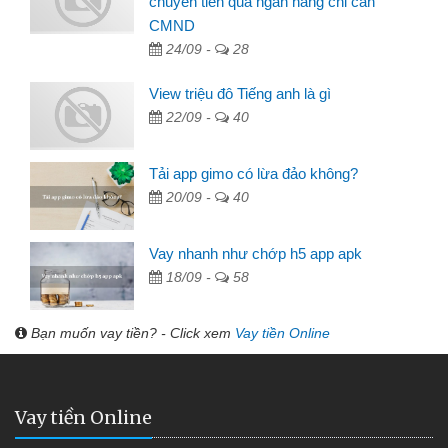
chuyển tiền qua ngân hàng chỉ cần
CMND
24/09 -
28
View triệu đô Tiếng anh là gì
22/09 -
40
Tải app gimo có lừa đảo không?
20/09 -
40
Vay nhanh như chớp h5 app apk
18/09 -
58
Bạn muốn vay tiền? - Click xem
Vay tiền Online
Vay tiền Online