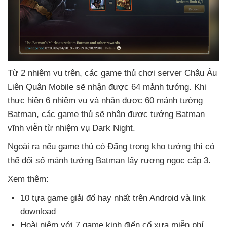
Từ 2 nhiệm vụ trên
,
các game thủ chơi server Châu Âu
Liên Quân Mobile
sẽ nhận
được 64 mảnh tướng
.
Khi
thực hiện 6 nhiệm vụ
và nhận
được 60 mảnh tướng
Batman
,
các game thủ
sẽ nhận
được tướng Batman
vĩnh viễn từ nhiệm vụ Dark Night.
Ngoài ra
nếu game thủ có Đấng trong kho tướng
thì
có
thể đổi số mảnh tướng Batman lấy rương ngọc cấp 3.
Xem thêm:
10 tựa game giải đố hay nhất trên Android
và link
download
Hoài niệm
với 7 game kinh điển cổ xưa miễn phí