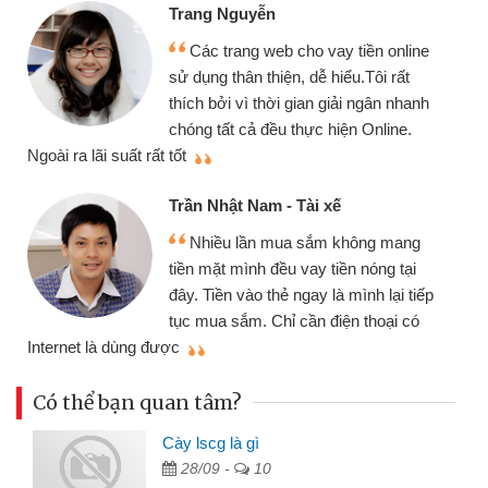
Đoàn Hữu Cảnh
Mình cần tiền gấp nên định cầm cố
ine
chiếc xe wave nhưng thật may đã có
gói vay tiền bằng CMND online không
anh
cần gặp mặt nên rất tiện lợi, sẽ giới
thiệu cho bạn bè biết
Cấn Văn Lực - Tạp hóa
Tôi kinh doanh buôn bán nhỏ lẻ
g
nhiều lúc cần vốn nhập hàng, nhờ biết
i
đến website qua bạn bè giới thiệu tôi
iếp
đã giải quyết được công việc của
ó
mình nhanh chóng
Có thể bạn quan tâm?
Cày lscg là gì
28/09 -
10