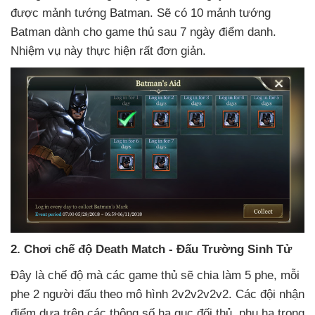
được mảnh tướng Batman
. Sẽ có 10 mảnh tướng
Batman dành cho game thủ sau 7 ngày điểm danh
.
Nhiệm vụ này thực hiện
rất đơn giản.
2
. Chơi chế độ Death Match - Đấu Trường Sinh Tử
Đây là chế độ
mà
các game thủ
sẽ chia làm 5 phe
, mỗi
phe 2 người đấu theo mô hình 2v2v2v2v2
. Các đội nhận
điểm dựa trên
các thông số hạ gục đối thủ
, phụ hạ trong