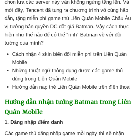
chọn lựa
các server này
vẫn
không ngừng tăng lên
. Và
mới đây
, Tencent
đã tung ra chương trình vô cùng hấp
dẫn
, tặng miễn phí game thủ Liên Quân Mobile Châu Âu
vị tướng bản quyền DC đắt giá Batman
. Vậy cách thực
hiện như thế nào
để
có thể “rinh” Batman về
với đội
tướng
của mình?
Cách nhận 4 skin biến đổi miễn phí trên Liên Quân
Mobile
Những thuật ngữ thông dụng
được
các game thủ
dùng trong Liên Quân Mobile
Hướng dẫn nạp thẻ Liên Quân Mobile trên điện thoại
Hướng dẫn nhận tướng Batman trong Liên
Quân Mobile
1
. Đăng nhập điểm danh
Các game thủ đăng nhập game mỗi ngày
thì
sẽ nhận