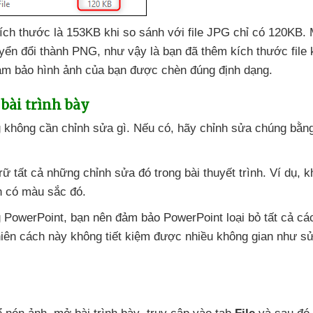
kích thước là 153KB khi so sánh
với file JPG chỉ có 120KB
. 
yển đổi thành PNG
,
như vậy là bạn
đã thêm kích thước file
ảm bảo hình ảnh
của bạn
được chèn đúng định dạng.
bài trình bày
 không cần chỉnh sửa gì
.
Nếu có
, hãy chỉnh sửa chúng bằn
trữ
tất cả
những chỉnh sửa đó trong bài thuyết trình
. Ví dụ
, k
nh có màu sắc đó.
g PowerPoint
, bạn nên đảm bảo PowerPoint loại bỏ
tất cả
các
hiên cách này không tiết kiệm
được nhiều không gian như sử