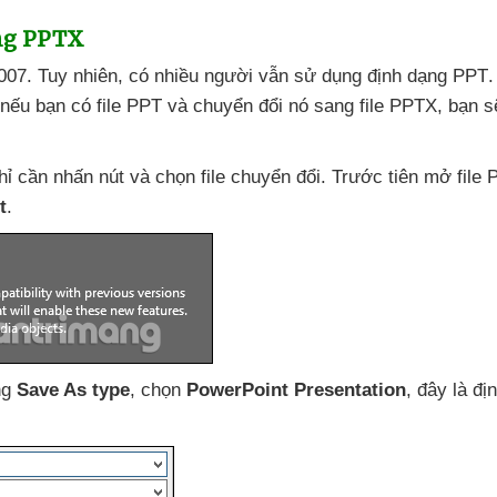
ạng PPTX
2007
. Tuy nhiên
, có nhiều người
vẫn sử dụng định dạng PPT
.
nếu bạn có file PPT
và chuyển đổi nó sang file PPTX
, bạn
s
chỉ cần nhấn nút
và chọn file chuyển đổi
. Trước tiên mở file
t
.
ng
Save As type
, chọn
PowerPoint Presentation
, đây là đị