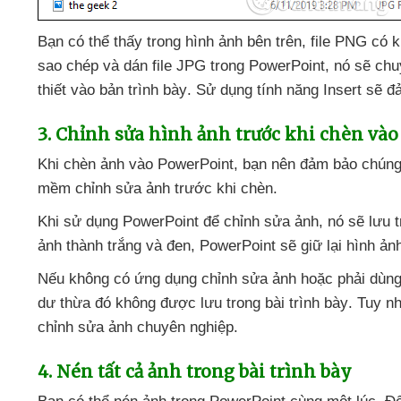
Bạn
có thể thấy trong hình ảnh bên trên
, file PNG có 
sao chép
và dán file JPG trong PowerPoint
, nó
sẽ chu
thiết vào bản trình bày
. Sử dụng tính năng Insert
sẽ đ
3
. Chỉnh sửa hình ảnh trước khi chèn vào 
Khi chèn ảnh vào PowerPoint
, bạn nên đảm bảo chúng
mềm chỉnh sửa ảnh trước khi chèn.
Khi sử dụng PowerPoint
để chỉnh sửa ảnh
, nó
sẽ lưu 
ảnh thành trắng
và đen
, PowerPoint
sẽ giữ lại hình ả
Nếu không có ứng dụng chỉnh sửa ảnh
hoặc phải dùn
dư thừa đó không
được lưu trong bài trình bày
. Tuy n
chỉnh sửa ảnh chuyên nghiệp.
4
. Nén
tất cả ảnh trong bài trình bày