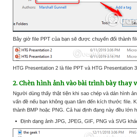
Bây giờ file PPT
của bạn
sẽ
được chuyển đổi thành fi
HTG Presentation 2 là file PPT
và HTG Presentation 3 
2
. Chèn hình ảnh vào bài trình bày thay 
Người dùng thấy thật tiện khi sao chép
và dán hình ản
vấn đề
nếu bạn không quan tâm đến kích thước file
.
K
thành BMP
hoặc PNG
. Cả hai định đạng này đều lớn
Định dạng ảnh JPG
, JPEG
, GIF
, PNG
và SVG khác