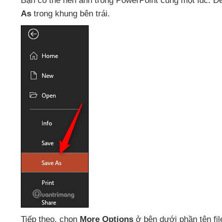
Bạn
có thể nén ảnh trong PowerPoint cùng một lúc
. Đ
As
trong khung bên trái.
Tiếp theo
, chọn
More Options
ở bên dưới phần tên fi