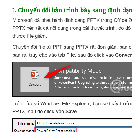
1
. Chuyển đổi bản trình bày sang định d
Microsoft
đã phát hành định dạng PPTX trong Office 
PPTX nén
tất cả nội dung trong bài thuyết trình
, do đó
thước file giảm.
Chuyển đổi file từ PPT sang PPTX
rất đơn giản
, bạn 
bạn ra
, truy cập vào tab
File
,
sau đó click vào
Conver
Trên cửa sổ Windows File Explorer
, bạn
sẽ thấy trườ
PPTX
,
sau đó click vào
Save
.