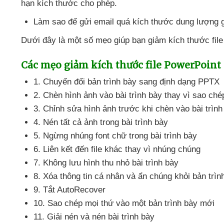
hạn kích thước cho phép.
Làm sao
để gửi email
quá kích thước dung lượng g
Dưới đây là một số mẹo giúp bạn giảm kích thước fil
Các mẹo giảm kích thước file PowerPoint
1
. Chuyển đổi bản trình bày sang định dạng PPTX
2
. Chèn hình ảnh vào bài trình bày thay vì sao ch
3
. Chỉnh sửa hình ảnh trước khi chèn vào bài trình
4
. Nén
tất cả ảnh trong bài trình bày
5
. Ngừng nhúng font chữ trong bài trình bày
6
. Liên kết đến file khác thay vì nhúng chúng
7
. Không lưu hình thu nhỏ bài trình bày
8
. Xóa thông tin cá nhân
và ẩn chúng khỏi bản trìn
9
. Tắt AutoRecover
10
. Sao chép
mọi thứ vào một bản trình bày mới
11
. Giải nén
và nén bài trình bày