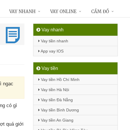
VAY NHANH
VAY ONLINE
CẦM ĐỒ
Vay nhanh
Vay tiền nhanh
App vay IOS
Vay tiền
Vay tiền Hồ Chí Minh
gì ngạc
Vay tiền Hà Nội
Vay tiền Đà Nẵng
ng có gì
Vay tiền Bình Dương
Vay tiền An Giang
ượt
quá giới