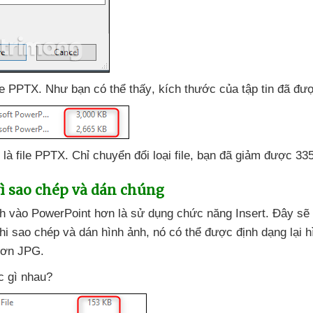
le PPTX
. Như bạn
có thể thấy
, kích thước
của tập tin
đã
đượ
là file PPTX
. Chỉ chuyển đổi loại file
, bạn
đã giảm
được 335
vì sao chép
và dán chúng
h vào PowerPoint hơn là sử dụng chức năng Insert
. Đây
sẽ
hi sao chép
và dán hình ảnh
, nó
có thể
được định dạng lại h
 hơn JPG.
 gì nhau?