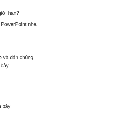
iới hạn?
e PowerPoint
nhé.
ép
và dán chúng
 bày
h bày