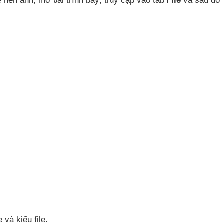
ể nén ảnh
, mở bài trình bày
, truy cập vào tab
File
và
sau đó
le
và kiểu file.