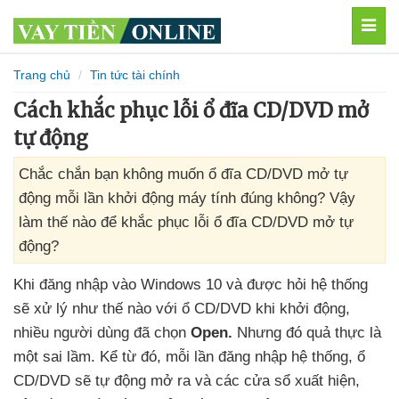
MEN
Trang chủ
Tin tức tài chính
Cách khắc phục lỗi ổ đĩa CD/DVD mở
tự động
Chắc chắn bạn không muốn ổ đĩa CD/DVD mở tự
động mỗi lần khởi động máy tính đúng không? Vậy
làm thế nào để khắc phục lỗi ổ đĩa CD/DVD mở tự
động?
Khi đăng nhập vào Windows 10
và
được hỏi hệ thống
sẽ xử lý như thế nào
với ổ CD/DVD khi khởi động
,
nhiều người dùng
đã chọn
Open.
Nhưng đó quả thực là
một sai lầm
. Kể từ đó
, mỗi lần đăng nhập hệ thống
, ổ
CD/DVD
sẽ tự động mở ra
và
các cửa sổ xuất hiện
,