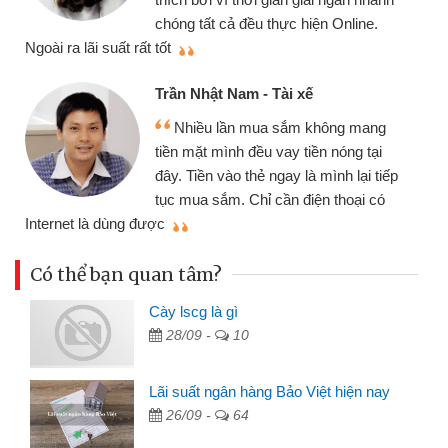
cần gặp mặt nên rất tiện lợi, s
hiện Online.
thiệu cho bạn bè biết
Cấn Văn Lực - Tạp hóa
xế
Tôi kinh doanh buôn bán nh
 không mang
nhiều lúc cần vốn nhập hàng, 
iền nóng tại
đến website qua bạn bè giới th
à mình lại tiếp
đã giải quyết được công việc
iện thoại có
mình nhanh chóng
Có thể bạn quan tâm?
Cày lscg là gì
28/09 -
10
Lãi suất ngân hàng Bảo Việt hiện nay
26/09 -
64