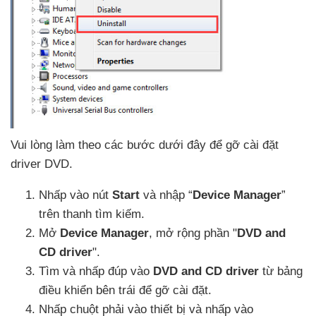
Vui lòng làm theo
các bước
dưới đây
để gỡ cài đặt
driver DVD.
Nhấp vào nút
Start
và nhập “
Device Manager
”
trên thanh tìm kiếm.
Mở
Device Manager
, mở rộng phần "
DVD and
CD driver
".
Tìm
và nhấp đúp vào
DVD and CD driver
từ bảng
điều khiển bên trái
để gỡ cài đặt.
Nhấp chuột phải vào thiết bị
và nhấp vào