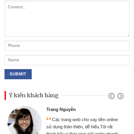
Ý kiến khách hàng
Đoàn Hữu Cảnh
Mình cần tiền gấp nên địn
ay tiền online
chiếc xe wave nhưng thật ma
hiểu.Tôi rất
gói vay tiền bằng CMND onli
giải ngân nhanh