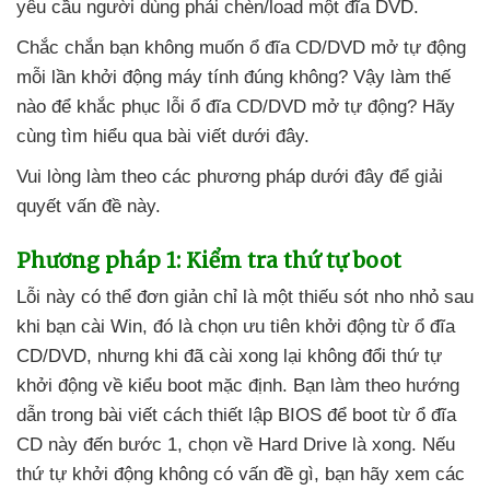
yêu cầu người dùng phải chèn/load một đĩa DVD.
Chắc chắn bạn không muốn ổ đĩa CD/DVD mở tự động
mỗi lần khởi động máy tính đúng không
? Vậy làm thế
nào
để khắc phục lỗi ổ đĩa CD/DVD mở tự động
? Hãy
cùng tìm hiểu qua bài viết
dưới đây.
Vui lòng làm theo
các phương pháp
dưới đây
để giải
quyết vấn đề này.
Phương pháp 1: Kiểm tra thứ tự boot
Lỗi này
có thể đơn giản chỉ là một thiếu sót nho nhỏ sau
khi bạn cài Win
, đó là chọn ưu tiên khởi động từ ổ đĩa
CD/DVD
,
nhưng khi
đã cài xong lại không đổi thứ tự
khởi động về kiểu boot mặc định
. Bạn làm theo hướng
dẫn trong bài viết cách thiết lập BIOS
để boot từ ổ đĩa
CD này đến bước 1
, chọn về Hard Drive là xong
.
Nếu
thứ tự khởi động không có vấn đề gì
, bạn hãy xem
các