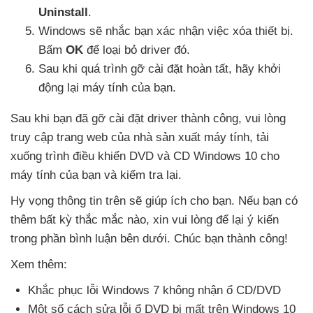
Uninstall
.
Windows
sẽ nhắc bạn xác nhận việc xóa thiết bị
.
Bấm
OK
để loại bỏ driver đó.
Sau khi
quá trình gỡ cài đặt hoàn tất
, hãy khởi
động lại máy tính
của bạn.
Sau khi bạn
đã gỡ cài đặt driver thành công
,
vui lòng
truy cập trang web
của nhà sản xuất máy tính
, tải
xuống trình điều khiển DVD
và CD Windows 10 cho
máy tính
của bạn
và kiểm tra lại.
Hy vọng thông tin trên
sẽ giúp ích cho bạn
.
Nếu bạn có
thêm bất kỳ thắc mắc nào
, xin
vui lòng
để lại ý kiến
trong phần bình luận bên dưới
. Chúc bạn thành công!
Xem thêm:
Khắc phục lỗi Windows 7 không nhận ổ CD/DVD
Một số cách sửa lỗi ổ DVD bị mất trên Windows 10