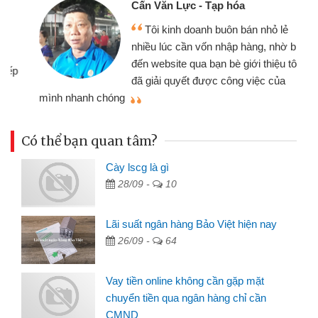
Cấn Văn Lực - Tạp hóa
Tôi kinh doanh buôn bán nhỏ lẻ
nhiều lúc cần vốn nhập hàng, nhờ biết
đến website qua bạn bè giới thiệu tôi
đã giải quyết được công việc của
mình nhanh chóng
th
Có thể bạn quan tâm?
Cày lscg là gì
28/09 -
10
Lãi suất ngân hàng Bảo Việt hiện nay
26/09 -
64
Vay tiền online không cần gặp mặt
chuyển tiền qua ngân hàng chỉ cần
CMND