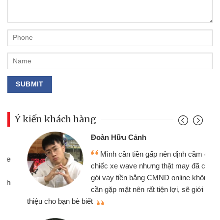
Ý kiến khách hàng
Đoàn Hữu Cảnh
Mình cần tiền gấp nên định cầm cố
chiếc xe wave nhưng thật may đã có
gói vay tiền bằng CMND online không
cần gặp mặt nên rất tiện lợi, sẽ giới
thiệu cho bạn bè biết
qu