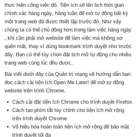
thực hiện công việc đó
. Tiện ích
sẽ lên lịch thời gian
chính xác hàng ngày
, hàng tuần
để mở tự động bất kỳ
một trang web
đã
được thiết lập trước đó
.
Như vậy
chúng ta
có thể chủ động hơn trong làm việc hàng ngày
, khi cần phải mở website
để làm việc
mà không sợ
quên mất
, thay vì dùng bookmark trình duyệt như trước
đây
. Bạn
có thể tùy chọn đặt lịch mở tự động cho nhiều
trang web cùng lúc đều
được.
Bài viết
dưới đây
của Quản trị mạng
sẽ hướng dẫn bạn
đọc cách cài tiện ích Open Me Later!
để mở tự động
website trên trình Chrome.
Cách cài đặt tiện ích Chrome cho trình duyệt Firefox
Cách tạo phím tắt tùy chỉnh cho tiện ích mở rộng
trên trình duyệt Chrome
Vô hiệu hóa hoàn toàn tiện ích mở rộng
để bảo mật
trình duyệt tối đa