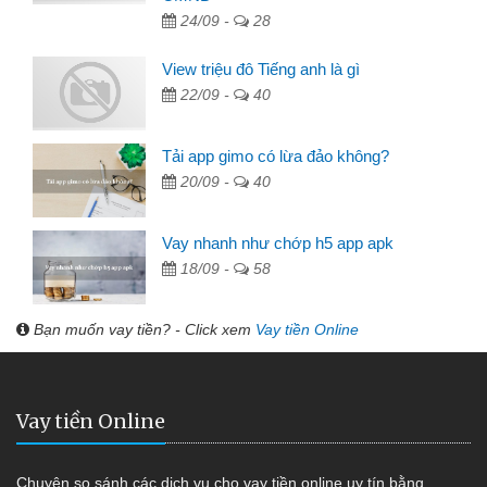
24/09 -
28
View triệu đô Tiếng anh là gì
22/09 -
40
Tải app gimo có lừa đảo không?
20/09 -
40
Vay nhanh như chớp h5 app apk
18/09 -
58
Bạn muốn vay tiền? - Click xem
Vay tiền Online
Vay tiền Online
Chuyên so sánh các dịch vụ cho vay tiền online uy tín bằng