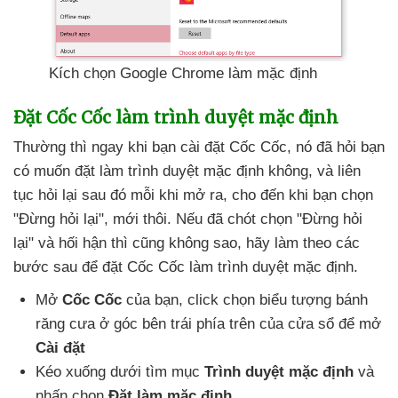
Kích chọn Google Chrome làm mặc định
Đặt Cốc Cốc làm trình duyệt mặc định
Thường
thì ngay khi bạn cài đặt Cốc Cốc
, nó
đã hỏi bạn
có muốn đặt làm trình duyệt mặc định không
,
và liên
tục hỏi lại
sau đó mỗi khi mở ra
, cho đến khi bạn chọn
"Đừng hỏi lại"
, mới thôi
.
Nếu
đã chót chọn "Đừng hỏi
lại"
và hối hận
thì
cũng không sao
, hãy làm theo
các
bước sau
để đặt Cốc Cốc làm trình duyệt mặc định.
Mở
Cốc Cốc
của bạn
, click chọn biểu tượng bánh
răng cưa ở góc bên trái phía trên
của cửa sổ
để mở
Cài đặt
Kéo xuống dưới tìm mục
Trình duyệt mặc định
và
nhấn chọn
Đặt làm mặc định.