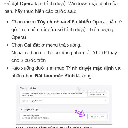
Để đặt
Opera
làm trình duyệt Windows mặc định
của
bạn
, hãy thực hiện
các
bước sau:
Chọn menu
Tùy chỉnh
và điều khiển
Opera
, nằm ở
góc trên bên trái cửa sổ trình duyệt (biểu tượng
Opera).
Chọn
Cài đặt
ở menu thả xuống.
Alt
P
Ngoài ra bạn
có thể sử dụng phím tắt
+
thay
cho 2 bước trên
Kéo xuống dưới tìm mục
Trình duyệt mặc định
và
nhấn chọn
Đặt làm mặc định
là xong.