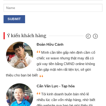
Ý kiến khách hàng
Đoàn Hữu Cảnh
Mình cần tiền gấp nên định cầm cố
chiếc xe wave nhưng thật may đã có
gói vay tiền bằng CMND online không
cần gặp mặt nên rất tiện lợi, sẽ giới
thiệu cho bạn bè biết
qu
Cấn Văn Lực - Tạp hóa
Tôi kinh doanh buôn bán nhỏ lẻ
nhiều lúc cần vốn nhập hàng, nhờ biết
đến website qua bạn bè giới thiệu tôi