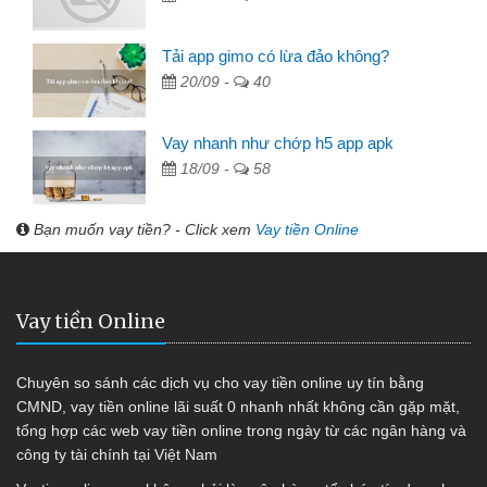
Tải app gimo có lừa đảo không?
20/09 -
40
Vay nhanh như chớp h5 app apk
18/09 -
58
Bạn muốn vay tiền? - Click xem
Vay tiền Online
Vay tiền Online
Chuyên so sánh các dịch vụ cho vay tiền online uy tín bằng
CMND, vay tiền online lãi suất 0 nhanh nhất không cần gặp mặt,
tổng hợp các web vay tiền online trong ngày từ các ngân hàng và
công ty tài chính tại Việt Nam