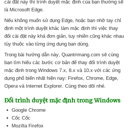
cài đặt này
thì trình duyệt mặc định
của bạn thường
sẽ
là Microsoft Edge.
Nếu không muốn sử dụng Edge
,
hoặc bạn nhỡ tay chỉ
định một trình duyệt khác làm mặc định
thì việc thay
đổi cài đặt này
khá đơn giản
, tuy nhiên
cũng khác nhau
tùy thuộc vào từng ứng dụng bạn dùng.
Trong bài hướng dẫn này
, Quantrimang.com
sẽ cùng
bạn tìm hiểu
các bước cơ bản
để thay đổi trình duyệt
mặc định trong Windows 7.x
, 8.x
và 10.x
với
các ứng
dụng phổ biến nhất
hiện nay: Firefox
, Chrome
, Edge
,
Opera
và Internet Explorer
. Cùng theo dõi
nhé.
Đổi trình duyệt mặc định trong Windows
Google Chrome
Cốc Cốc
Mozilla Firefox