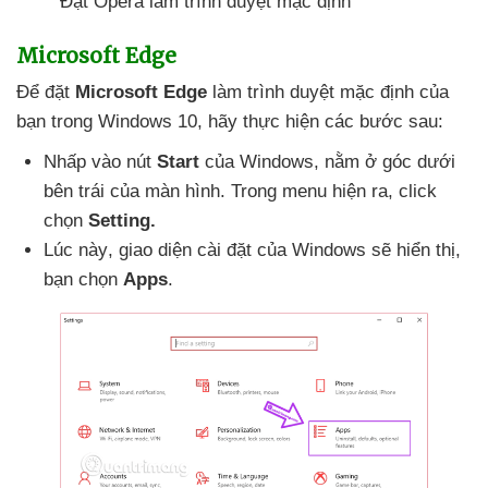
Đặt Opera làm trình duyệt mặc định
Microsoft Edge
Để đặt
Microsoft Edge
làm trình duyệt mặc định
của
bạn trong Windows 10
, hãy thực hiện
các
bước sau:
Nhấp vào nút
Start
của Windows
, nằm ở góc dưới
bên trái
của màn hình
. Trong menu hiện ra
, click
chọn
Setting.
Lúc này
, giao diện cài đặt
của Windows
sẽ hiển thị
,
bạn chọn
Apps
.