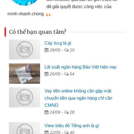
đã giải quyết được công việc của
mình nhanh chóng
th
Có thể bạn quan tâm?
Cày lscg là gì
28/09 -
10
Lãi suất ngân hàng Bảo Việt hiện nay
26/09 -
64
Vay tiền online không cần gặp mặt
chuyển tiền qua ngân hàng chỉ cần
CMND
24/09 -
28
View triệu đô Tiếng anh là gì
22/09 -
40