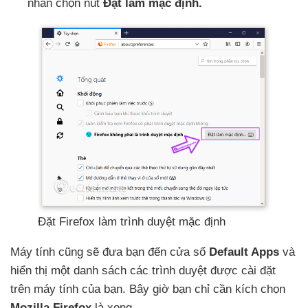
nhấn chọn nút
Đặt làm mặc định
.
Đặt Firefox làm trình duyệt mặc định
Máy tính
cũng
sẽ đưa bạn đến cửa sổ
Default Apps
và
hiển thị một danh sách
các trình duyệt
được cài đặt
trên máy tính
của bạn
.
Bây giờ bạn chỉ cần kích chọn
Mozilla Firefox
là xong.