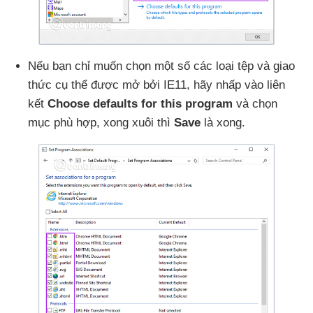
Nếu bạn chỉ muốn chọn một số
các loại tệp
và giao
thức cụ thể
được mở
bởi IE11
, hãy nhấp vào liên
kết
Choose defaults for this program
và chọn
mục phù hợp
, xong xuôi
thì
Save
là xong.