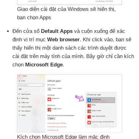
Giao diện cài đặt
của Windows
sẽ hiển thị
,
bạn chọn Apps
Đến cửa sổ
Default Apps
và cuộn xuống
để xác
định vị trí mục
Web browser
.
Khi click vào
, bạn
sẽ
thấy hiển thị một danh sách
các trình duyệt
được
cài đặt trên máy tính
của mình
.
Bây giờ chỉ cần kích
chọn
Microsoft Edge
.
Kích chọn Microsoft Edge làm mặc định