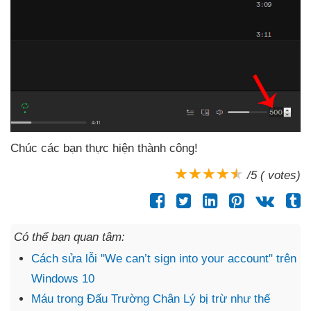
Chúc
các bạn thực hiện thành công!
/5 ( votes)
Có thể bạn quan tâm:
Cách sửa lỗi "We can’t sign into your account" trên
Windows 10
Máu trong Đấu Trường Chân Lý bị trừ như thế