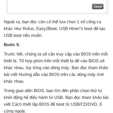
Ngoài ra
, bạn đọc còn
có thể lựa chọn 1 số công cụ
khác như Rufus
, Easy2Boot
, USB Hiren"s boot
để tạo
USB boot
nếu muốn.
Bước 5:
Trước hết
, chúng ta
sẽ cần truy cập vào BIOS trên mỗi
thiết bị
. Tổ hợp phím trên mỗi thiết bị
để vào BIOS
sẽ
khác nhau
, tùy từng vào dòng máy
. Bạn đọc tham khảo
bài viết Hướng dẫn vào BIOS trên
các dòng máy tính
khác nhau.
Trong giao diện BIOS
, bạn tìm đến phần chọn thứ tự
khởi động hệ điều hành từ USB
. Bạn đọc tham khảo bài
viết Cách thiết lập BIOS
để boot từ USB/CD/DVD
, ổ
cứng ngoài.