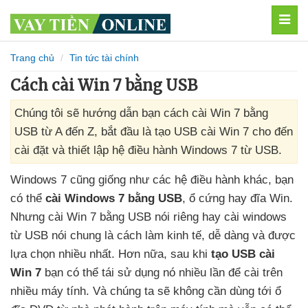
MEN
Trang chủ
Tin tức tài chính
Cách cài Win 7 bằng USB
Chúng tôi sẽ hướng dẫn bạn cách cài Win 7 bằng
USB từ A đến Z, bắt đầu là tạo USB cài Win 7 cho đến
cài đặt và thiết lập hệ điều hành Windows 7 từ USB.
Windows 7
cũng giống như
các hệ điều hành khác
, bạn
có thể
cài Windows 7 bằng USB
, ổ cứng hay đĩa Win
.
Nhưng cài Win 7 bằng USB nói
riêng hay cài windows
từ USB nói chung là cách làm kinh tế
, dễ dàng
và
được
lựa chọn nhiều nhất
.
Hơn nữa
, sau khi
tạo USB cài
Win 7
bạn
có thể tái sử dụng nó nhiều lần
để cài trên
nhiều máy tính
. Và chúng ta
sẽ không cần dùng tới ổ