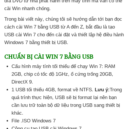
đĩa DVD từ nhà phát hành trên máy tính
mà
vẫn
có thể
cài Win nhanh chóng.
Trong bài viết này
, chúng tôi
sẽ hướng dẫn tới bạn đọc
cách cài Win 7 bằng USB từ A đến Z
, bắt đầu là tạo
USB cài Win 7 cho đến cài đặt
và thiết lập hệ điều hành
Windows 7 bằng thiết bị USB.
CHUẨN BỊ CÀI WIN 7 BẰNG USB
Cấu hình máy tính tối thiểu
để chạy Win 7: RAM
2GB
, chip có tốc độ 1GHz
, ổ cứng trống 20GB
,
DirectX 9.
1 USB tối thiểu 4GB
, format về NTFS
.
Lưu ý:
Trong
quá trình thực hiện
, USB
sẽ bị format lại nên bạn
cần lưu trữ toàn bộ dữ liệu trong USB sang thiết bị
khác.
File .ISO Windows 7
Công cụ tạo USB cài Windows 7