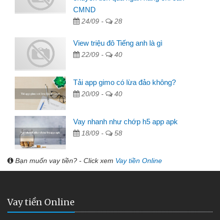
CMND
24/09 -
28
View triệu đô Tiếng anh là gì
22/09 -
40
Tải app gimo có lừa đảo không?
20/09 -
40
Vay nhanh như chớp h5 app apk
18/09 -
58
Bạn muốn vay tiền? - Click xem
Vay tiền Online
Vay tiền Online