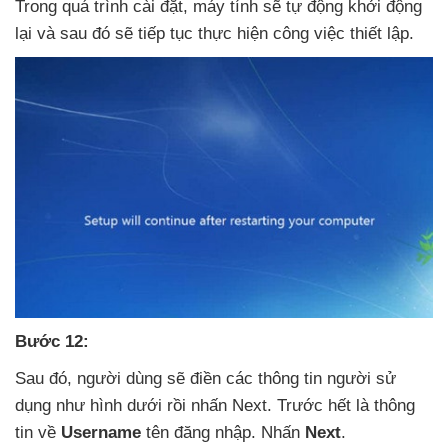
Trong
quá trình cài đặt
, máy tính
sẽ tự động khởi động
lại
và
sau đó
sẽ tiếp tục thực hiện công việc thiết lập.
Bước 12:
Sau đó
, người dùng
sẽ điền
các thông tin người sử
dụng như hình dưới rồi nhấn Next
. Trước hết là thông
tin về
Username
tên đăng nhập
. Nhấn
Next
.