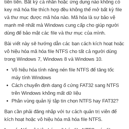
tiên tiến
. Bất kỳ cá nhân
hoặc ứng dụng nào không có
key mã hóa file thích hợp đều không thể mở bất kỳ file
và thư mục
được mã hóa nào
. Mã hóa là sự bảo vệ
mạnh mẽ nhất
mà Windows cung cấp cho giúp người
dùng
để bảo mật
các file
và thư mục
của mình.
Bài viết này
sẽ hướng dẫn
các bạn cách kích hoạt
hoặc
vô hiệu hóa mã hóa file NTFS cho
tất cả người dùng
trong Windows 7
, Windows 8
và Windows 10.
Vô hiệu hóa tính năng nén file NTFS
để tăng tốc
máy tính Windows
Cách chuyển định dạng ổ cứng FAT32 sang NTFS
trên Windows không mất dữ liệu
Phân vùng quản lý tập tin chọn NTFS hay FAT32?
Bạn cần phải đăng nhập
với tư cách quản trị viên
để
kích hoạt
hoặc vô hiệu hóa mã hóa file NTFS.