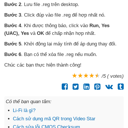
Bước 2
. Lưu file .reg trên desktop.
Bước 3
. Click đúp vào file .reg
để hợp nhất nó.
Bước 4
.
Khi
được thông báo
, click vào
Run
, Yes
(UAC)
, Yes
và
OK
để chấp nhận hợp nhất.
Bước 5
. Khởi động lại máy tính
để áp dụng thay đổi.
Bước 6
. Bạn
có thể xóa file .reg
nếu muốn.
Chúc
các bạn thực hiện thành công!
/5 ( votes)
Có thể bạn quan tâm:
Li-Fi là gì?
Cách sử dụng mã QR trong Video Star
Cách sửa lỗi CMOS Checksum