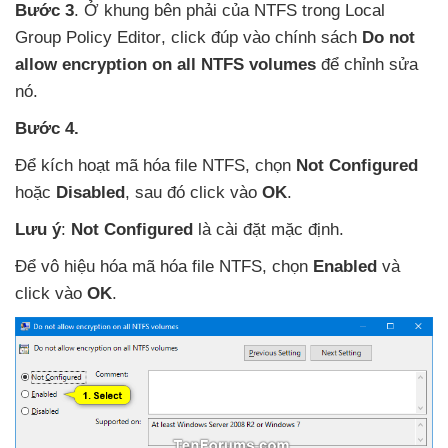
Bước 3
. Ở khung bên phải
của NTFS trong Local
Group Policy Editor
, click đúp vào chính sách
Do not
allow encryption on all NTFS volumes
để chỉnh sửa
nó.
Bước 4.
Để kích hoạt mã hóa file NTFS
, chọn
Not Configured
hoặc
Disabled
,
sau đó click vào
OK
.
Lưu ý
:
Not Configured
là cài đặt mặc định.
Để vô hiệu hóa mã hóa file NTFS
, chọn
Enabled
và
click vào
OK
.