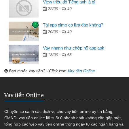
View triệu đô Tiếng anh là gì
22/09 -
40
Tải app gimo có lừa đảo không?
20/09 -
40
Vay nhanh như chớp h5 app apk
18/09 -
58
Bạn muốn vay tiền? - Click xem
Vay tiền Online
Vay tiền Online
Chuyên so sánh các dịch vụ cho vay tiền online uy tín bằng
CMND, vay tiền online lãi suất 0 nhanh nhất không cần gặp mặt,
tổng hợp các web vay tiền online trong ngày từ các ngân hàng và