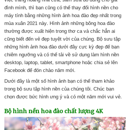
đình mình
,
thì bạn
cũng
có thể thay đổi hình nền cho
máy tính bằng
những hình ảnh hoa đào đẹp nhất trong
mùa xuân 2021 này
. Hình ảnh
những bông hoa đào
thường
được xuất hiện trong thơ ca
và chắc hẳn ai
cũng biết đến vẻ đẹp tuyệt vời
của chúng
. Bộ sưu tập
những hình ảnh hoa đào
dưới đây cực kỳ đẹp
để bạn
chiêm ngưỡng
và
có thể tải về sử dụng làm hình nền
desktop
, laptop
, tablet
, smartphone
hoặc chia sẻ lên
Facebook
để đón chào năm mới.
Dưới đây là một số hình ảnh bạn
có thể tham khảo
trong bộ sưu tập hình nền
của chúng tôi
. Chúc bạn
chọn
được bức hình ưng ý
và có một năm mới vui vẻ.
Bộ hình nền hoa đào chất lượng 4K