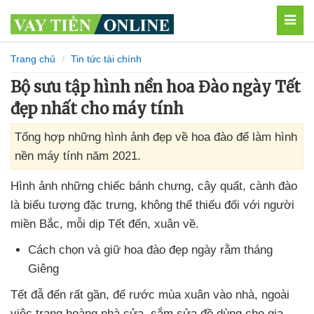
MEN
Trang chủ
Tin tức tài chính
Bộ sưu tập hình nền hoa Đào ngày Tết
đẹp nhất cho máy tính
Tổng hợp những hình ảnh đẹp về hoa đào để làm hình
nền máy tính năm 2021.
Hình ảnh
những chiếc bánh chưng
, cây quất
, cành đào
là biểu tượng đặc trưng
, không thể thiếu đối
với người
miền Bắc
, mỗi dịp Tết đến
, xuân về.
Cách chọn
và giữ hoa đào đẹp ngày rằm tháng
Giêng
Tết đẫ đến
rất gần
,
để rước mùa xuân vào nhà
, ngoài
việc trang hoàng nhà cửa
, sắm sửa đồ dùng cho gia