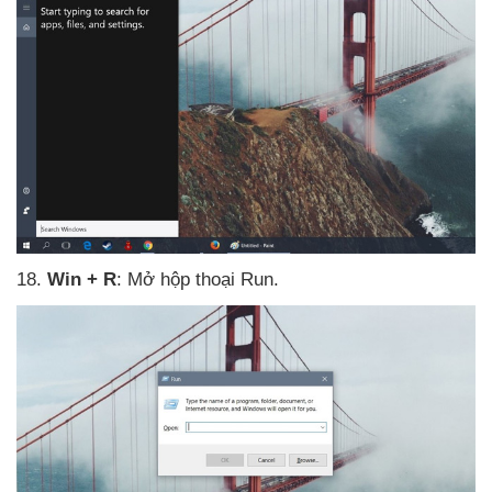
18
.
Win + R
: Mở hộp thoại Run.​