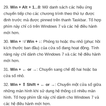
29
.
Win + Alt + 1...0
: Mở danh sách
các hiệu ứng
chuyển tiếp cho
các chương trình theo thứ tự
được
định trước
mà
được pinned trên thanh Taskbar
. Tổ hợp
phím này chỉ có trên Windows 7
và
các hệ điều hành
mới hơn.
30
.
Win + ↑/ Win + ↓
: Phóng to
hoặc thu nhỏ (phục hồi
kích thước ban đầu)
của cửa sổ đang hoạt động
. Tính
năng này chỉ dành cho Windows 7
và
các hệ điều hành
mới hơn.
31
.
Win + ← or →
: Chuyển sang chế độ hai
hoặc ba
cửa sổ nhỏ.
32.
Win + ⇧ Shift + ← or →
: Chuyển một cửa sổ giữa
những màn hình khi sử dụng hệ thống có nhiều màn
hình
. Tổ hợp phím tắt này chỉ dành cho Windows 7
và
các hệ điều hành mới hơn.