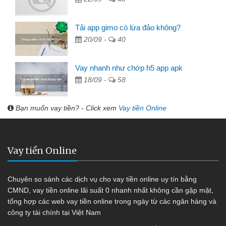
Tải app gimo có lừa đảo không?
20/09 -
40
Vay nhanh như chớp h5 app apk
18/09 -
58
Bạn muốn vay tiền? - Click xem
Vay tiền Online
Vay tiền Online
Chuyên so sánh các dịch vụ cho vay tiền online uy tín bằng
CMND, vay tiền online lãi suất 0 nhanh nhất không cần gặp mặt,
tổng hợp các web vay tiền online trong ngày từ các ngân hàng và
công ty tài chính tại Việt Nam