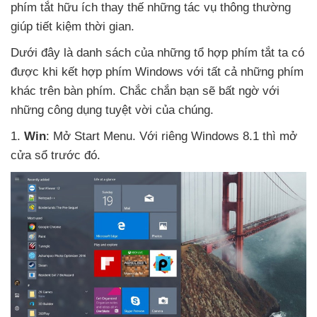
phím tắt hữu ích thay thế
những tác vụ thông thường
giúp tiết kiệm thời gian.
Dưới đây là danh sách
của
những tổ hợp phím tắt ta có
được khi kết hợp phím Windows
với
tất cả
những phím
khác trên bàn phím
.
Chắc chắn bạn
sẽ bất ngờ
với
những công dụng tuyệt vời
của chúng.
1
.
Win
: Mở Start Menu
. Với
riêng Windows 8.1
thì mở
cửa sổ trước đó.