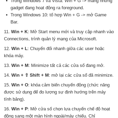
Trong Windows 7
và Vista: Win + G -> mang
những
gadget đang hoạt động ra foreground.
Trong Windows 10: tổ hợp Win + G -> mở Game
Bar.
11
.
Win + K
: Mở Start menu mới
và truy cập nhanh vào
Connections
, trình quản lý mạng
của Microsoft.
12
.
Win + L
: Chuyển đổi nhanh giữa
các user
hoặc
khóa máy.
13
.
Win + M
: Minimize
tất cả
các cửa sổ đang mở.
14
.
Win + ⇧ Shift + M
: mở lại
các cửa sổ
đã minimize.
15
.
Win + O
: khóa cảm biến chuyển động (chức năng
được sử dụng
để đo lượng sự định hướng trên máy
tính bảng).
16
.
Win + P
: Mở cửa sổ chọn lựa chuyển chế độ hoạt
động sang một màn hình ngoài/máy chiếu
. Chỉ