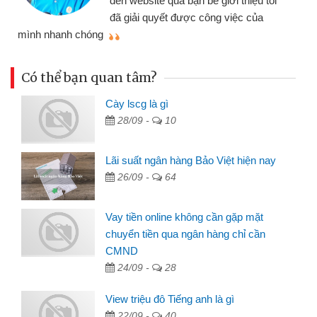
đến website qua bạn bè giới thiệu tôi
đã giải quyết được công việc của
mình nhanh chóng
th
Có thể bạn quan tâm?
Cày lscg là gì
28/09 -
10
Lãi suất ngân hàng Bảo Việt hiện nay
26/09 -
64
Vay tiền online không cần gặp mặt
chuyển tiền qua ngân hàng chỉ cần
CMND
24/09 -
28
View triệu đô Tiếng anh là gì
22/09 -
40