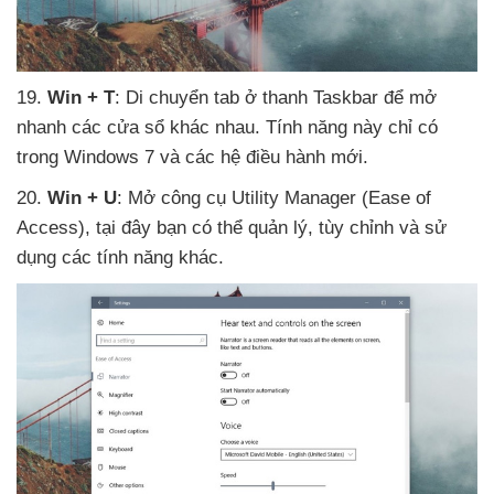
19
.
Win + T
: Di chuyển tab ở thanh Taskbar
để mở
nhanh
các cửa sổ khác nhau
. Tính năng này chỉ có
trong Windows 7
và
các hệ điều hành mới.
20
.
Win + U
: Mở công cụ Utility Manager (Ease of
Access)
, tại đây bạn
có thể quản lý
, tùy chỉnh
và sử
dụng
các tính năng khác.