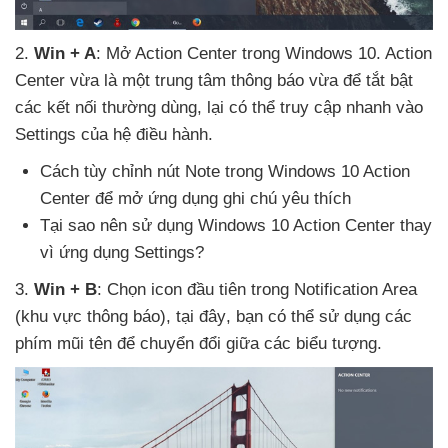
2
.
Win + A
: Mở Action Center trong Windows 10
. Action
Center vừa là một trung tâm thông báo vừa
để tắt bật
các kết nối thường dùng
, lại
có thể truy cập nhanh vào
Settings
của hệ điều hành.
Cách tùy chỉnh nút Note trong Windows 10 Action
Center
để mở ứng dụng ghi chú yêu thích
Tại sao nên sử dụng Windows 10 Action Center thay
vì ứng dụng Settings?
3
.
Win + B
: Chọn icon đầu tiên trong Notification Area
(khu vực thông báo)
, tại đây
, bạn
có thể sử dụng
các
phím mũi tên
để chuyển đổi giữa
các biểu tượng.