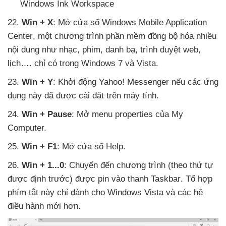
Windows Ink Workspace
22
.
Win + X
: Mở cửa sổ Windows Mobile Application
Center
, một chương trình phần mềm đồng bộ hóa nhiều
nội dung như nhạc
, phim
, danh bạ
, trình duyệt web
,
lịch…
. chỉ có trong Windows 7
và Vista.
23
.
Win + Y
: Khởi động Yahoo! Messenger
nếu
các ứng
dụng này
đã
được cài đặt trên máy tính.
24
.
Win + Pause
: Mở menu properties
của My
Computer.
25
.
Win + F1
: Mở cửa sổ Help.
26
.
Win + 1...0
: Chuyển đến chương trình (theo thứ tự
được định trước)
được pin vào thanh Taskbar
. Tổ hợp
phím tắt này chỉ dành cho Windows Vista
và
các hệ
điều hành mới hơn.