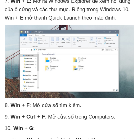
7
.
Win + E
: Mở ra Windows Explorer
để xem nội dung
của ổ cứng
và
các thư mục
. Riêng trong Windows 10
,
Win + E mở thanh Quick Launch theo mặc định.
8
.
Win + F
: Mở cửa sổ tìm kiếm.
9
.
Win + Ctrl + F
: Mở cửa sổ trong Computers.
10
.
Win + G
: