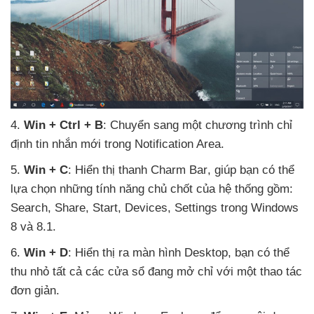
4
.
Win + Ctrl + B
: Chuyển sang một chương trình chỉ
định tin nhắn mới trong Notification Area.
5
.
Win + C
: Hiển thị thanh Charm Bar
, giúp bạn
có thể
lựa chọn
những tính năng chủ chốt
của hệ thống gồm:
Search
, Share
, Start
, Devices
, Settings trong Windows
8
và 8.1.
6
.
Win + D
: Hiển thị ra màn hình Desktop
, bạn
có thể
thu nhỏ
tất cả
các cửa sổ đang mở chỉ
với một thao tác
đơn giản.