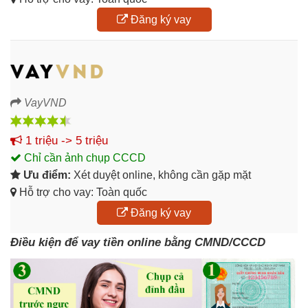
Đăng ký vay
VayVND
1 triệu -> 5 triệu
Chỉ cần ảnh chụp CCCD
Ưu điểm:
Xét duyệt online, không cần gặp mặt
Hỗ trợ cho vay: Toàn quốc
Đăng ký vay
Điều kiện để vay tiền online bằng CMND/CCCD