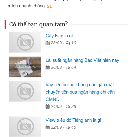
mình nhanh chóng
th
Có thể bạn quan tâm?
Cày lscg là gì
28/09 -
10
Lãi suất ngân hàng Bảo Việt hiện nay
26/09 -
64
Vay tiền online không cần gặp mặt
chuyển tiền qua ngân hàng chỉ cần
CMND
24/09 -
28
View triệu đô Tiếng anh là gì
22/09 -
40