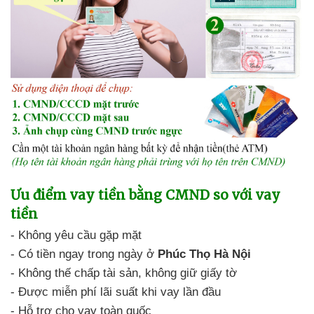
Ưu điểm
vay tiền bằng CMND so với vay
tiền
-
Không yêu cầu gặp mặt
-
Có tiền ngay trong ngày ở
Phúc Thọ Hà Nội
-
Không thế chấp tài sản,
không giữ giấy tờ
- Được miễn phí lãi suất
khi vay lần đầu
- Hỗ trợ cho vay
toàn quốc