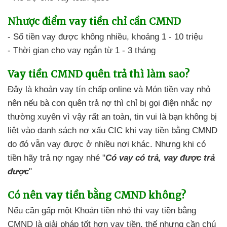
Nhược điểm
vay tiền chỉ cần CMND
- Số tiền vay
được không nhiều,
khoảng 1 - 10 triệu
- Thời gian cho vay ngắn
từ 1 - 3 tháng
Vay tiền CMND quên trả
thì làm sao?
Đây là khoản vay tín chấp online
và
Món tiền vay nhỏ
nên nếu bà con quên trả nợ
thì chỉ bị gọi điện nhắc nợ
thường xuyên vì vậy rất an toàn
, tin vui là bạn không bị
liệt
vào danh sách nợ xấu CIC
khi vay tiền bằng CMND
do đó
vẫn vay được
ở nhiều nơi khác. Nhưng khi có
tiền
hãy trả nợ ngay nhé "
Có vay có trả,
vay được trả
được
"
Có nên
vay tiền bằng CMND không?
Nếu cần gấp một Khoản tiền nhỏ
thì vay tiền bằng
CMND
là giải pháp tốt hơn
vay tiền, thế nhưng
cần chú