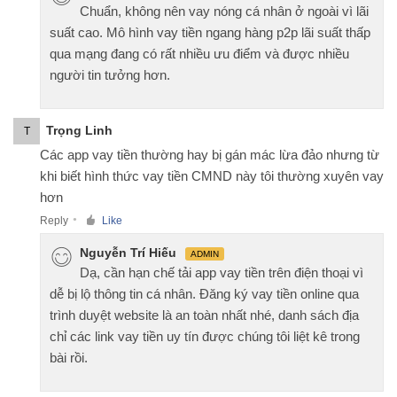
Chuẩn, không nên vay nóng cá nhân ở ngoài vì lãi
suất cao. Mô hình vay tiền ngang hàng p2p lãi suất thấp
qua mạng đang có rất nhiều ưu điểm và được nhiều
người tin tưởng hơn.
Trọng Linh
T
Các app vay tiền thường hay bị gán mác lừa đảo nhưng từ
khi biết hình thức vay tiền CMND này tôi thường xuyên vay
hơn
Reply
Like
●
Nguyễn Trí Hiếu
ADMIN
Dạ, cần hạn chế tải app vay tiền trên điện thoại vì
dễ bị lộ thông tin cá nhân. Đăng ký vay tiền online qua
trình duyệt website là an toàn nhất nhé, danh sách địa
chỉ các link vay tiền uy tín được chúng tôi liệt kê trong
bài rồi.